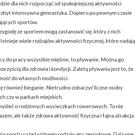
zie dla nich rozpocząć od spokojniejszej aktywności
 niezbyt intensywna gimnastyka. Dopiero po pewnym czasie
jących sportów.
zygodę ze sportem mogą zastanowić się, który z nich
 Istnieje wiele rodzajów aktywności fizycznej, które nadają
cy do pracy wszystkie mięśnie, to pływanie. Można go
rzyścią dla zdrowia i kondycji. Zaletą pływania jest to, że
ność do własnych możliwości.
ię również bieganie. Nietrudno zobaczyć liczne osoby
ch czy w parkach miejskich.
omyśleć o rodzinnych wycieczkach rowerowych. To nie
azem, ale także zdrowa aktywność fizyczna i fajna atrakcja
a sportu są też różnego rodzaju gry zespołowe. Dają one