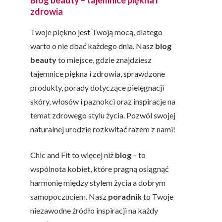
Blog beauty – tajemnice piękna i
zdrowia
Twoje piękno jest Twoją mocą, dlatego
warto o nie dbać każdego dnia. Nasz
blog
beauty
to miejsce, gdzie znajdziesz
tajemnice piękna i zdrowia, sprawdzone
produkty, porady dotyczące pielęgnacji
skóry, włosów i paznokci oraz inspiracje na
temat zdrowego stylu życia. Pozwól swojej
naturalnej urodzie rozkwitać razem z nami!
Chic and Fit to więcej niż
blog
– to
wspólnota kobiet, które pragną osiągnąć
harmonię między stylem życia a dobrym
samopoczuciem. Nasz
poradnik
to Twoje
niezawodne źródło inspiracji na każdy