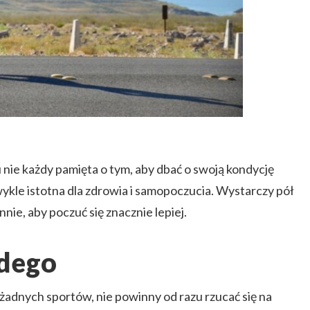
ie każdy pamięta o tym, aby dbać o swoją kondycję
zwykle istotna dla zdrowia i samopoczucia. Wystarczy pół
nie, aby poczuć się znacznie lepiej.
żdego
żadnych sportów, nie powinny od razu rzucać się na