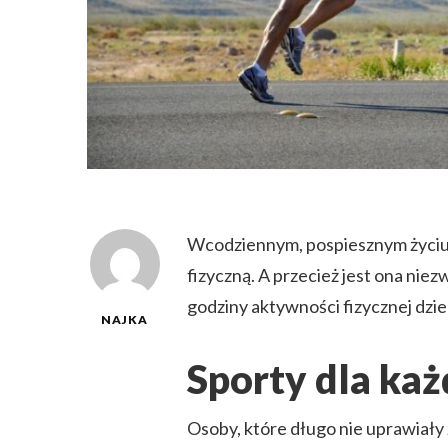
Wcodziennym, pospiesznym życiu n
fizyczną. A przecież jest ona nie
godziny aktywności fizycznej dzien
NAJKA
Sporty dla ka
Osoby, które długo nie uprawiały 