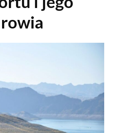
rtu i jego
drowia