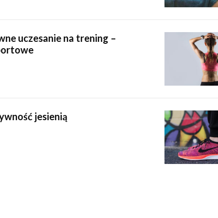
ne uczesanie na trening –
portowe
ywność jesienią