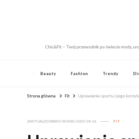
Chic&Fit – Twój przewodnik po świecie mody, urod
Beauty
Fashion
Trendy
Di
Strona główna
Fit
Uprawianie sportu i jego korzyśc
ZAKTUALIZOWANO W DNIU
2025-04-16
FIT