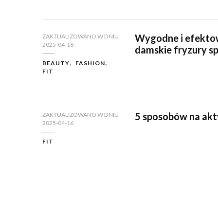
Wygodne i efektow
ZAKTUALIZOWANO W DNIU
2025-04-16
damskie fryzury s
BEAUTY
FASHION
FIT
5 sposobów na akt
ZAKTUALIZOWANO W DNIU
2025-04-16
FIT