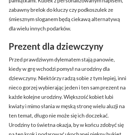
pamiątkami. Kubek z personalizowanym napisem,
zabawny brelok do kluczy czy podkoszulek ze
śmiesznym sloganem będą ciekawą alternatywą
dla wielu innych podarków.
Prezent dla dziewczyny
Przed prawdziwym dylematem stają panowie,
kiedy w grę wchodzi pomysł na urodziny dla
dziewczyny. Niektórzy radzą sobie z tym lepiej, inni
nieco gorzej wybierając jeden i ten sam prezent na
każde kolejne urodziny. Większość kobiet lubi
kwiaty i mimo słania w męską stronę wielu aluzji na
ten temat, długo nie może się ich doczekać.
Urodziny to świetna okazja, by w końcu zdobyć się
na ten krok i podarować ukochanej piękny bukiet.