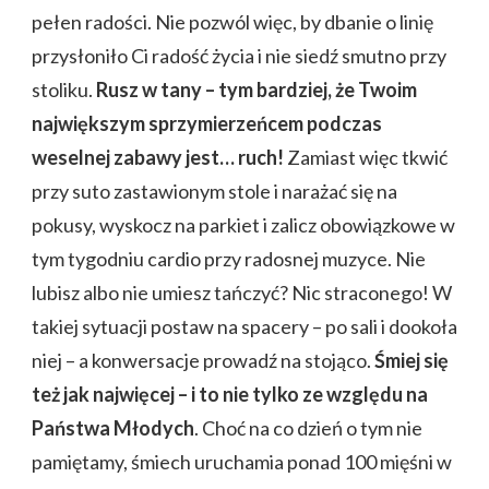
pełen radości. Nie pozwól więc, by dbanie o linię
przysłoniło Ci radość życia i nie siedź smutno przy
stoliku.
Rusz w tany – tym bardziej, że Twoim
największym sprzymierzeńcem podczas
weselnej zabawy jest… ruch!
Zamiast więc tkwić
przy suto zastawionym stole i narażać się na
pokusy, wyskocz na parkiet i zalicz obowiązkowe w
tym tygodniu cardio przy radosnej muzyce. Nie
lubisz albo nie umiesz tańczyć? Nic straconego! W
takiej sytuacji postaw na spacery – po sali i dookoła
niej – a konwersacje prowadź na stojąco.
Śmiej się
też jak najwięcej – i to nie tylko ze względu na
Państwa Młodych
. Choć na co dzień o tym nie
pamiętamy, śmiech uruchamia ponad 100 mięśni w