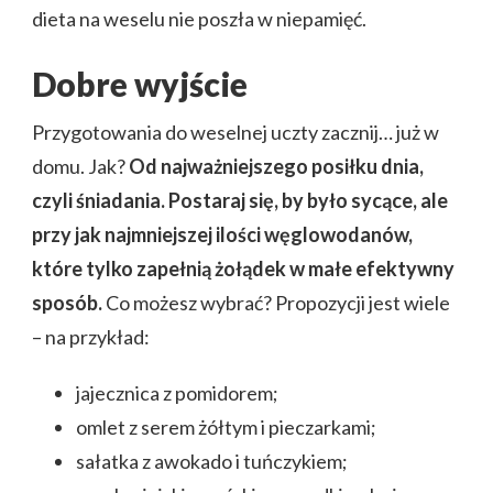
dieta na weselu nie poszła w niepamięć.
Dobre wyjście
Przygotowania do weselnej uczty zacznij… już w
domu. Jak?
Od najważniejszego posiłku dnia,
czyli śniadania. Postaraj się, by było sycące, ale
przy jak najmniejszej ilości węglowodanów,
które tylko zapełnią żołądek w małe efektywny
sposób.
Co możesz wybrać? Propozycji jest wiele
– na przykład:
jajecznica z pomidorem;
omlet z serem żółtym i pieczarkami;
sałatka z awokado i tuńczykiem;