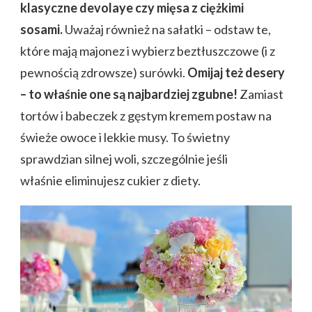
klasyczne devolaye czy mięsa z ciężkimi
sosami.
Uważaj również na sałatki – odstaw te,
które mają majonez i wybierz beztłuszczowe (i z
pewnością zdrowsze) surówki.
Omijaj też desery
– to właśnie one są najbardziej zgubne!
Zamiast
tortów i babeczek z gęstym kremem postaw na
świeże owoce i lekkie musy. To świetny
sprawdzian silnej woli, szczególnie jeśli
właśnie eliminujesz cukier z diety.