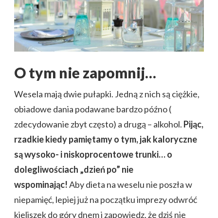
O tym nie zapomnij…
Wesela mają dwie pułapki. Jedną z nich są ciężkie,
obiadowe dania podawane bardzo późno (
zdecydowanie zbyt często) a drugą – alkohol.
Pijąc,
rzadkie kiedy pamiętamy o tym, jak kaloryczne
są wysoko- i niskoprocentowe trunki… o
dolegliwościach „dzień po” nie
wspominając!
Aby dieta na weselu nie poszła w
niepamięć, lepiej już na początku imprezy odwróć
kieliszek do góry dnem i zapowiedz, że dziś nie