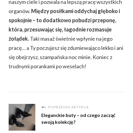
naszym ciele i pozwala na lepszą pracę wszystkich
organów.
Między posiłkami oddychaj głęboko i
spokojnie – to dodatkowo pobudzi przeponę,
która, przesuwając się, łagodnie rozmasuje
żołądek.
Taki masaż świetnie wpłynie na jego
pracę… a Ty poczujesz się zdumiewająco lekko i ani
się obejrzysz, szampańska noc minie. Koniec z
trudnymi porankami po weselach!
POPRZEDNI ARTYKUŁ
Eleganckie buty – od czego zacząć
swoją kolekcję?