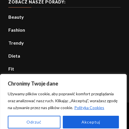
ZOBACZ NASZE PORADY:
Beauty
Fashion
Trendy
Dieta
Fit
Porady
Chronimy Twoje dane
Używamy plików cookie, aby poprawić komfort przeglądania
oraz analizować nasz ruch. Klikając „Akceptuj”, wyrażasz zgodę
na używanie przez nas plików cookie.
Polityka Cookies
Copyright © 2025 |
Fashionable | Stworzony przez
Blossom Themes
. Wspierany przez
WordPress
.
Odrzuć
Akceptuj