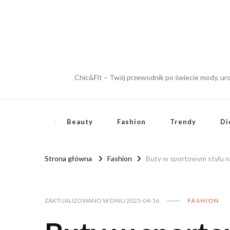
Chic&Fit – Twój przewodnik po świecie mody, urod
Beauty
Fashion
Trendy
Di
Strona główna
Fashion
Buty w sportowym stylu n
ZAKTUALIZOWANO W DNIU
2025-04-16
FASHION