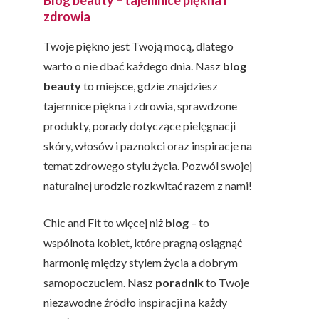
Blog beauty – tajemnice piękna i
zdrowia
Twoje piękno jest Twoją mocą, dlatego
warto o nie dbać każdego dnia. Nasz
blog
beauty
to miejsce, gdzie znajdziesz
tajemnice piękna i zdrowia, sprawdzone
produkty, porady dotyczące pielęgnacji
skóry, włosów i paznokci oraz inspiracje na
temat zdrowego stylu życia. Pozwól swojej
naturalnej urodzie rozkwitać razem z nami!
Chic and Fit to więcej niż
blog
– to
wspólnota kobiet, które pragną osiągnąć
harmonię między stylem życia a dobrym
samopoczuciem. Nasz
poradnik
to Twoje
niezawodne źródło inspiracji na każdy