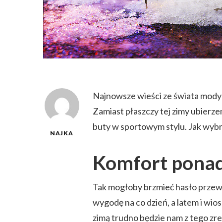
Najnowsze wieści ze świata mody
Zamiast płaszczy tej zimy ubierze
buty w sportowym stylu. Jak wybra
NAJKA
Komfort ponad
Tak mogłoby brzmieć hasło przewod
wygodę na co dzień, a latem i wi
zimą trudno będzie nam z tego zr