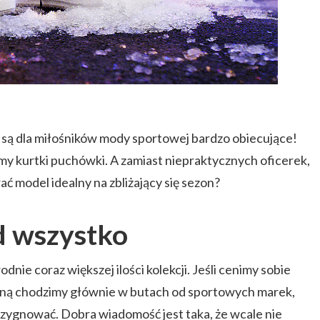
 są dla miłośników mody sportowej bardzo obiecujące!
my kurtki puchówki. A zamiast niepraktycznych oficerek,
ć model idealny na zbliżający się sezon?
 wszystko
nie coraz większej ilości kolekcji. Jeśli cenimy sobie
osną chodzimy głównie w butach od sportowych marek,
ezygnować. Dobra wiadomość jest taka, że wcale nie