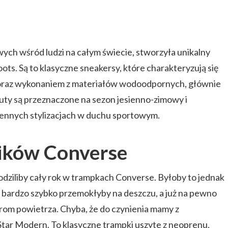
ych wśród ludzi na całym świecie, stworzyła unikalny
ts. Są to klasyczne sneakersy, które charakteryzują się
 oraz wykonaniem z materiałów wodoodpornych, głównie
buty są przeznaczone na sezon jesienno-zimowy i
iennych stylizacjach w duchu sportowym.
ników Converse
hodziliby cały rok w trampkach Converse. Byłoby to jednak
 bardzo szybko przemokłyby na deszczu, a już na pewno
rom powietrza. Chyba, że do czynienia mamy z
tar Modern. To klasyczne trampki uszyte z neoprenu,