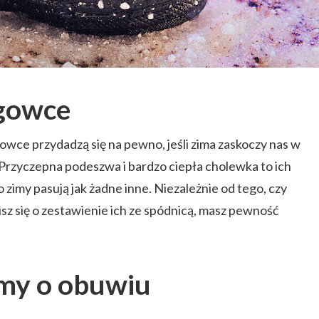
gowce
owce przydadzą się na pewno, jeśli zima zaskoczy nas w
 Przyczepna podeszwa i bardzo ciepła cholewka to ich
 zimy pasują jak żadne inne. Niezależnie od tego, czy
isz się o zestawienie ich ze spódnicą, masz pewność
my o obuwiu