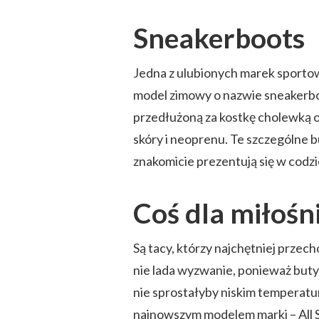
Sneakerboots
Jedna z ulubionych marek sportow
model zimowy o nazwie sneakerboo
przedłużoną za kostkę cholewką
skóry i neoprenu. Te szczególne 
znakomicie prezentują się w codz
Coś dla miłoś
Są tacy, którzy najchętniej przec
nie lada wyzwanie, ponieważ buty
nie sprostałyby niskim temperatu
najnowszym modelem marki – All S